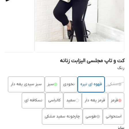
کت و تاپ مجلسی الیزابت زنانه
رنگ
مشکی
قهوه ای تیره
نخودی
سبز
سبز سیدی یقه دار
قرمز
قرمز یقه دار
سفید
کالباسی
نسکافه ای
استخوانی
طوسی
چارخونه سفید مشکی
سایز