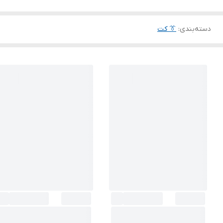
دسته‌بندی
:
👔 کت