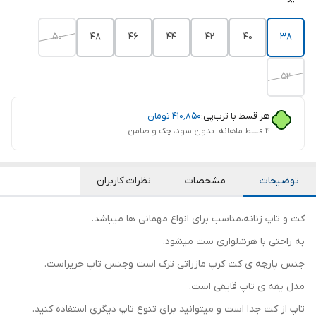
50
48
46
44
42
40
38
52
هر قسط با ترب‌پی:
۴۱۰٬۸۵۰
تومان
۴ قسط ماهانه. بدون سود، چک و ضامن.
توضیحات
مشخصات
نظرات کاربران
کت و تاپ زنانه،مناسب برای انواع مهمانی ها میباشد.
به راحتی با هرشلواری ست میشود.
جنس پارچه ی کت کرپ مازراتی ترک است وجنس تاپ حریراست.
مدل یقه ی تاپ قایقی است.
تاپ از کت جدا است و میتوانید برای تنوع تاپ دیگری استفاده کنید.