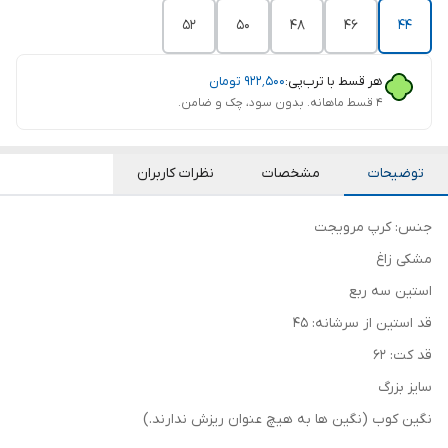
52
50
48
46
44
هر قسط با ترب‌پی:
۹۲۲٬۵۰۰
تومان
۴ قسط ماهانه. بدون سود، چک و ضامن.
توضیحات
مشخصات
نظرات کاربران
جنس: کرپ مرویجت
مشکی زاغ
استین سه ربع
قد استین از سرشانه: 45
قد کت: 62
سایز بزرگ
نگین کوب (نگین ها به هیچ عنوان ریزش ندارند.)