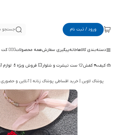
ورود / ثبت نام
جستجو د
دسته‌بندی کالاها
خانه
پیگیری سفارش
همه محصولات
🤵🏻‍♀️ کت
👜 کیف
👠 کفش
👕 ست تیشرت و شلوار
💥 فروش ویژه
💄 لوازم آ
پوشاک لاوین | خرید اقساطی پوشاک زنانه | آنلاین و حضوری