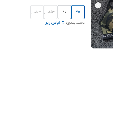
90
85
80
75
دسته‌بندی
:
👙 لباس زیر