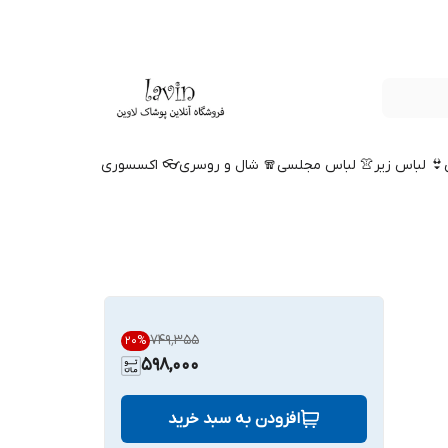
👙 لباس زیر
👚 لباس مجلسی
🧣 شال و روسری
👓 اکسسوری
۷۴۹٬۳۵۵
20
%
598,000
افزودن به سبد خرید