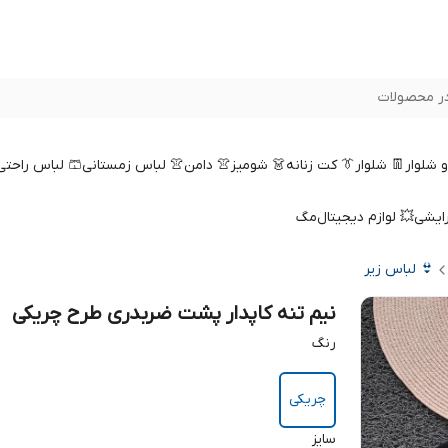
ر محصولات
 و شلوار
👖 شلوار
👔 کت زنانه
👗 شومیز
👚 دامن
👚 لباس زمستانی
🩳 لباس راحتی
رایشی
💥 لوازم دیجیتال
مگ
👙 لباس زیر
نیم تنه کاپدار پشت ضربدری طرح چریکی
رنگ
چریکی
سایز