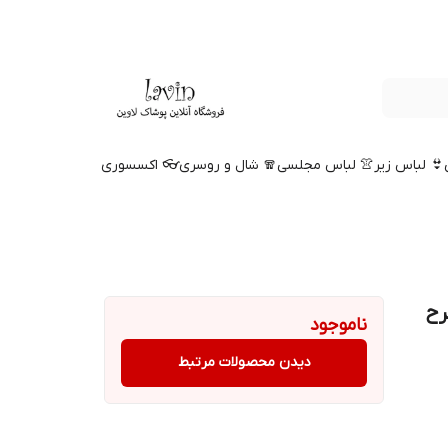
👙 لباس زیر
👚 لباس مجلسی
🧣 شال و روسری
👓 اکسسوری
رح
ناموجود
دیدن محصولات مرتبط