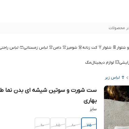
ر محصولات
 و شلوار
👖 شلوار
👔 کت زنانه
👗 شومیز
👚 دامن
👚 لباس زمستانی
🩳 لباس راحتی
رایشی
💥 لوازم دیجیتال
مگ
👙 لباس زیر
ست شورت و سوتین شیشه ای بدن نما ط
بهاری
سایز
90
85
80
75