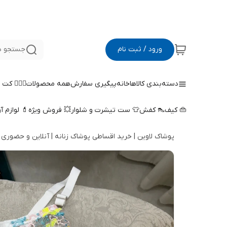
ورود / ثبت نام
جستجو د
دسته‌بندی کالاها
خانه
پیگیری سفارش
همه محصولات
🤵🏻‍♀️ کت
👜 کیف
👠 کفش
👕 ست تیشرت و شلوار
💥 فروش ویژه
💄 لوازم آ
پوشاک لاوین | خرید اقساطی پوشاک زنانه | آنلاین و حضوری