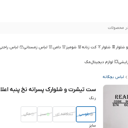
ر محصولات
 و شلوار
👖 شلوار
👔 کت زنانه
👗 شومیز
👚 دامن
👚 لباس زمستانی
🩳 لباس راحتی
رایشی
💥 لوازم دیجیتال
مگ
لباس بچگانه
ست تیشرت و شلوارک پسرانه نخ پنبه اعلا
رنگ
طوسی
نسکافه ای
سبز
خاکی
سایز