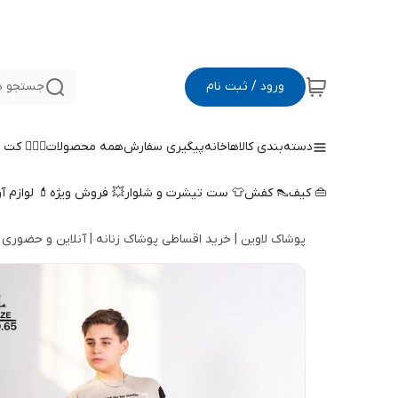
ورود / ثبت نام
جستجو د
دسته‌بندی کالاها
خانه
پیگیری سفارش
همه محصولات
🤵🏻‍♀️ کت
👜 کیف
👠 کفش
👕 ست تیشرت و شلوار
💥 فروش ویژه
💄 لوازم آ
پوشاک لاوین | خرید اقساطی پوشاک زنانه | آنلاین و حضوری