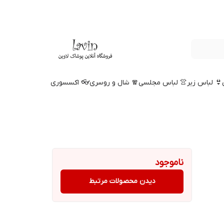
👙 لباس زیر
👚 لباس مجلسی
🧣 شال و روسری
👓 اکسسوری
ناموجود
دیدن محصولات مرتبط