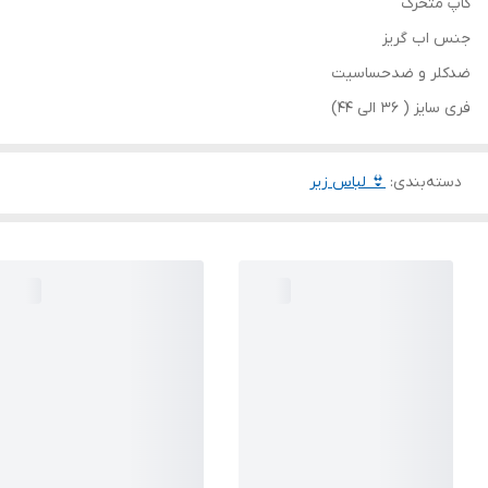
کاپ متحرک
جنس اب گریز
ضدکلر و ضدحساسیت
فری سایز ( 36 الی 44)
دسته‌بندی
:
👙 لباس زیر