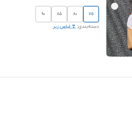
90
85
80
75
دسته‌بندی
:
👙 لباس زیر