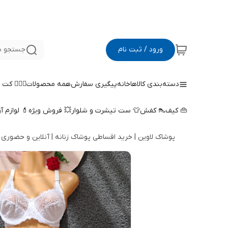
ورود / ثبت نام
جستجو د
دسته‌بندی کالاها
خانه
پیگیری سفارش
همه محصولات
🤵🏻‍♀️ کت
👜 کیف
👠 کفش
👕 ست تیشرت و شلوار
💥 فروش ویژه
💄 لوازم آ
پوشاک لاوین | خرید اقساطی پوشاک زنانه | آنلاین و حضوری