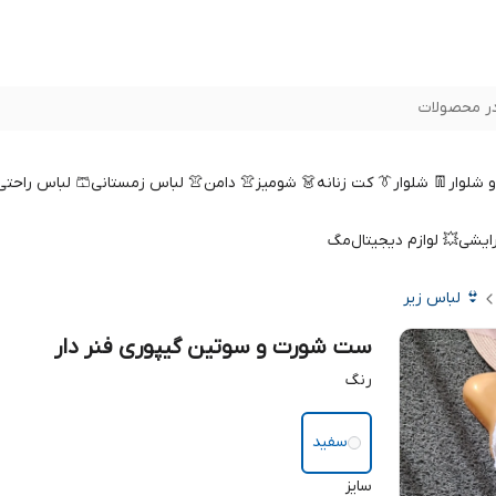
ر محصولات
 و شلوار
👖 شلوار
👔 کت زنانه
👗 شومیز
👚 دامن
👚 لباس زمستانی
🩳 لباس راحتی
رایشی
💥 لوازم دیجیتال
مگ
👙 لباس زیر
ست شورت و سوتین گیپوری فنر دار
رنگ
سفید
سایز