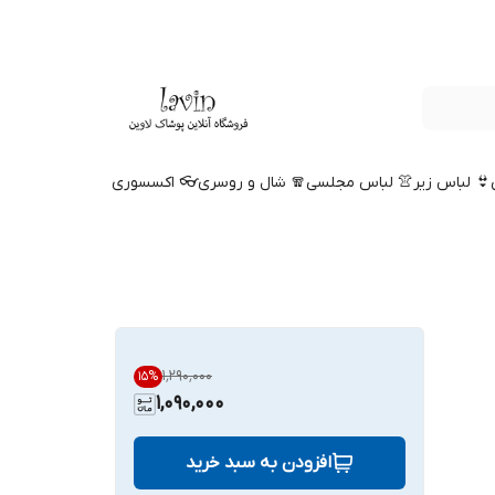
👙 لباس زیر
👚 لباس مجلسی
🧣 شال و روسری
👓 اکسسوری
۱٬۲۹۰٬۰۰۰
15
%
1,090,000
افزودن به سبد خرید