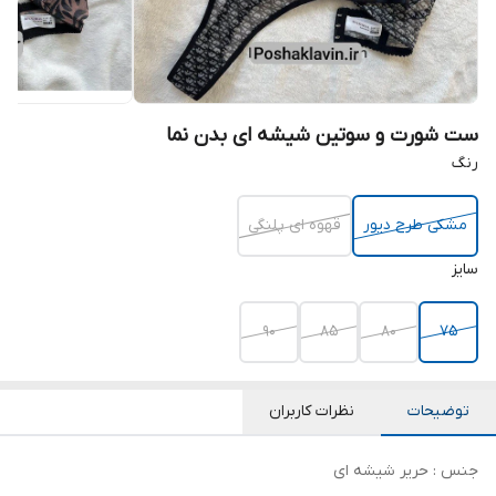
ست شورت و سوتین شیشه ای بدن نما
رنگ
مشکی طرح دیور
قهوه ای پلنگی
سایز
90
85
80
75
توضیحات
نظرات کاربران
جنس : حریر شیشه ای