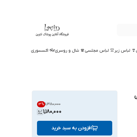
👙 لباس زیر
👚 لباس مجلسی
🧣 شال و روسری
👓 اکسسوری
۱٬۳۸۰٬۰۰۰
14
%
1,180,000
افزودن به سبد خرید