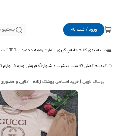
ورود / ثبت نام
جستجو د
دسته‌بندی کالاها
خانه
پیگیری سفارش
همه محصولات
🤵🏻‍♀️ کت
👜 کیف
👠 کفش
👕 ست تیشرت و شلوار
💥 فروش ویژه
💄 لوازم آ
پوشاک لاوین | خرید اقساطی پوشاک زنانه | آنلاین و حضوری