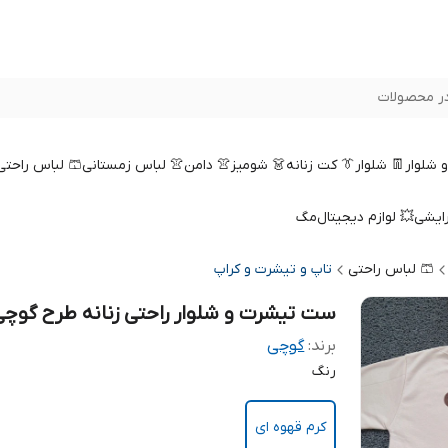
ر محصولات
 و شلوار
👖 شلوار
👔 کت زنانه
👗 شومیز
👚 دامن
👚 لباس زمستانی
🩳 لباس راحتی
رایشی
💥 لوازم دیجیتال
مگ
🩳 لباس راحتی
تاپ و تیشرت و کراپ
ست تیشرت و شلوار راحتی زنانه طرح گوچی
برند:
گوچی
رنگ
کرم قهوه ای