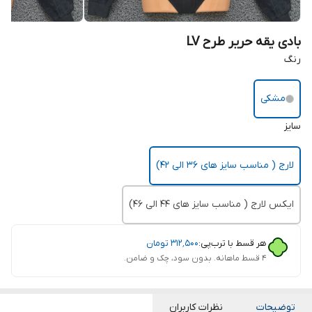
بادی یقه حریر طرح LV
رنگ
مشکی
سایز
لارج ( مناسب سایز های 36 الی 42)
ایکس لارج ( مناسب سایز های 44 الی 46)
هر قسط با ترب‌پی:
۳۱۲٬۵۰۰
تومان
۴ قسط ماهانه. بدون سود، چک و ضامن.
توضیحات
نظرات کاربران