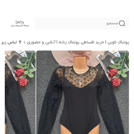
جستجو
پوشاک لاوین | خرید اقساطی پوشاک زنانه | آنلاین و حضوری
👙 لباس زیر