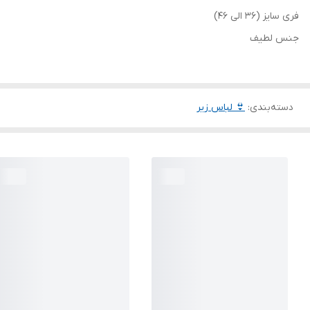
فری سایز (36 الی 46)
جنس لطیف
دسته‌بندی
:
👙 لباس زیر