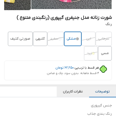
شورت زنانه مدل جنیفری گیپوری (رنگبندی متنوع )
رنگ
سرخابی
ابی
مشکی
سفید
گلبهی
صورتی کثیف
مسی
زرد
هر قسط با ترب‌پی:
۶۲٬۲۵۰
تومان
۴ قسط ماهانه. بدون سود، چک و ضامن.
توضیحات
نظرات کاربران
جنس گیپوری
رنگ بندی جذاب