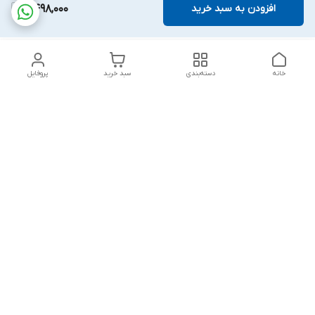
افزودن به سبد خرید
2,498,000
خانه
دسته‌بندی
سبد خرید
پروفایل
دسترسی سریع
تماس با ما
قوانین و مقررات
درباره ما
پشتیبانی سایت فروشگاه به مشتریان در طول خریدآنلاین از ثبت
شفارش تا تحویل کالا کمک می کند. این خدمات برای افزایش رضایت