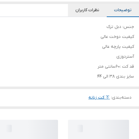
توضیحات
نظرات کاربران
جنس: دبل ترک
کیفیت دوخت عالی
کیفیت پارچه عالی
آستردوزی
قد کت :60سانتی متر
سایز بندی 38 الی 44
دسته‌بندی
:
👔 کت زنانه