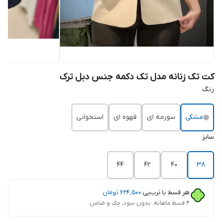
کت تک زنانه مدل تک دکمه جنس دبل ترک
رنگ
مشکی
سورمه ای
قهوه ای
استخوانی
سایز
44
42
40
38
هر قسط با ترب‌پی:
۶۲۴٬۵۰۰
تومان
۴ قسط ماهانه. بدون سود، چک و ضامن.