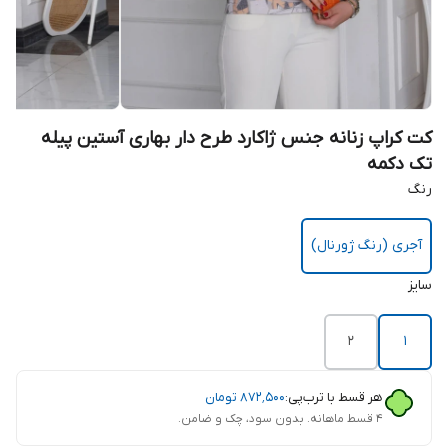
کت کراپ زنانه جنس ژاکارد طرح دار بهاری آستین پیله
تک دکمه
رنگ
آجری (رنگ ژورنال)
سایز
2
1
هر قسط با ترب‌پی:
۸۷۲٬۵۰۰
تومان
۴ قسط ماهانه. بدون سود، چک و ضامن.