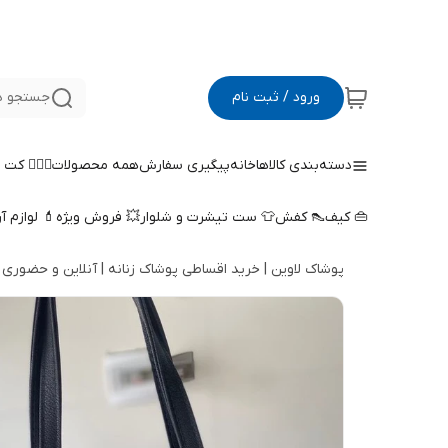
ورود / ثبت نام
جستجو د
دسته‌بندی کالاها
خانه
پیگیری سفارش
همه محصولات
🤵🏻‍♀️ کت
👜 کیف
👠 کفش
👕 ست تیشرت و شلوار
💥 فروش ویژه
💄 لوازم آ
پوشاک لاوین | خرید اقساطی پوشاک زنانه | آنلاین و حضوری