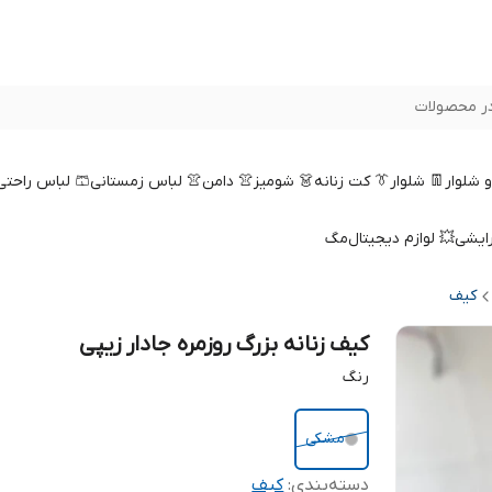
ر محصولات
 و شلوار
👖 شلوار
👔 کت زنانه
👗 شومیز
👚 دامن
👚 لباس زمستانی
🩳 لباس راحتی
رایشی
💥 لوازم دیجیتال
مگ
کیف
کیف زنانه بزرگ روزمره جادار زیپی
رنگ
مشکی
دسته‌بندی
:
کیف