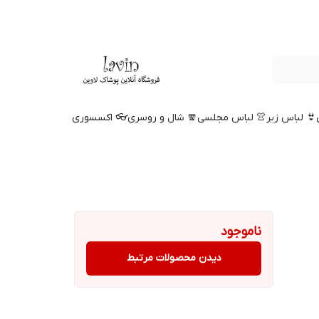
👙 لباس زیر
👚 لباس مجلسی
🧣 شال و روسری
👓 اکسسوری
ناموجود
دیدن محصولات مرتبط