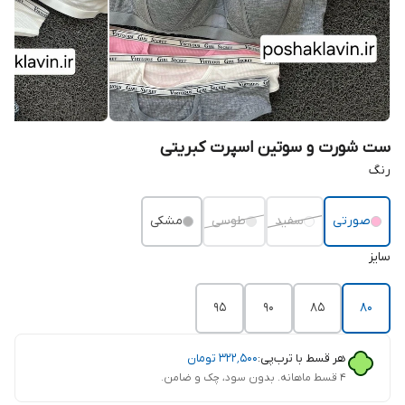
ست شورت و سوتین اسپرت کبریتی
رنگ
صورتی
سفید
طوسی
مشکی
سایز
95
90
85
80
هر قسط با ترب‌پی:
۳۲۲٬۵۰۰
تومان
۴ قسط ماهانه. بدون سود، چک و ضامن.