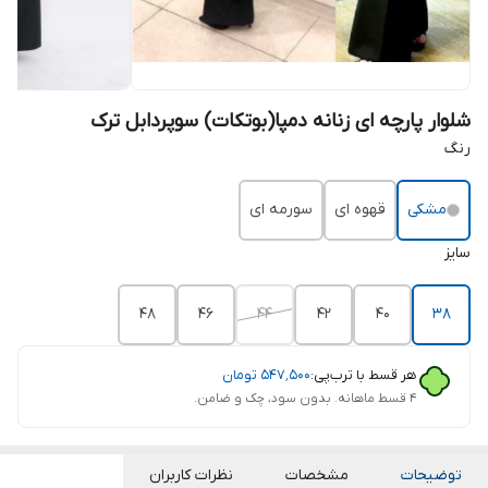
شلوار پارچه ای زنانه دمپا(بوتکات) سوپردابل ترک
رنگ
مشکی
قهوه ای
سورمه ای
سایز
48
46
44
42
40
38
هر قسط با ترب‌پی:
۵۴۷٬۵۰۰
تومان
۴ قسط ماهانه. بدون سود، چک و ضامن.
توضیحات
مشخصات
نظرات کاربران