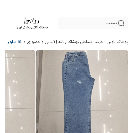
جستجو
پوشاک لاوین | خرید اقساطی پوشاک زنانه | آنلاین و حضوری
👖 شلوار