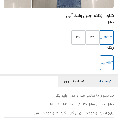
شلوار زنانه جین واید آبی
سایز
36
34
33
رنگ
آبی
توضیحات
نظرات کاربران
قد شلوار 90 سانتی متر و مدل واید بگ
سایز بندی ; سایز 36 . 38 . 40 . 42 . 44 . 46
پارچه ترک و دوخت تهران کار با کیفیت و دوخت تمیز