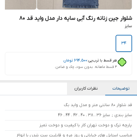
شلوار جین زنانه رنگ آبی سایه دار مدل واید قد 80
سایز
34
هر قسط با ترب‌پی:
۶۹۴٬۵۰۰
تومان
۴ قسط ماهانه. بدون سود، چک و ضامن.
توضیحات
نظرات کاربران
قد شلوار 80 سانتی متر و مدل واید بگ
سایز بندی ; سایز 36 . 38 . 40 . 42 . 44 . 46
پارچه ترک و دوخت تهران کار با کیفیت و دوخت تمیز
مناسب استایل های خیابانی و روز مره و قابلیت ست شدن با انواع