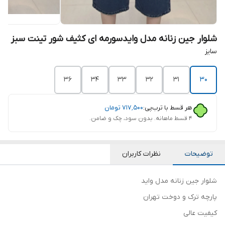
شلوار جین زنانه مدل وایدسورمه ای کثیف شور تینت سبز
سایز
36
34
33
32
31
30
هر قسط با ترب‌پی:
۷۱۷٬۵۰۰
تومان
۴ قسط ماهانه. بدون سود، چک و ضامن.
توضیحات
نظرات کاربران
شلوار جین زنانه مدل واید
پارچه ترک و دوخت تهران
کیفیت عالی