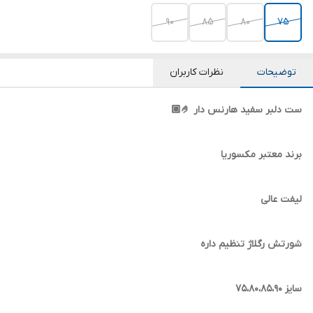
90
85
80
75
توضیحات
نظرات کاربران
ست دلبر سفید هارنس دار 🤌🏼
برند معتبر مکسوریا
لیفت عالی
شورتش رگلاژ تنظیم داره
سایز ۷۵،۸۰،۸۵،۹۰