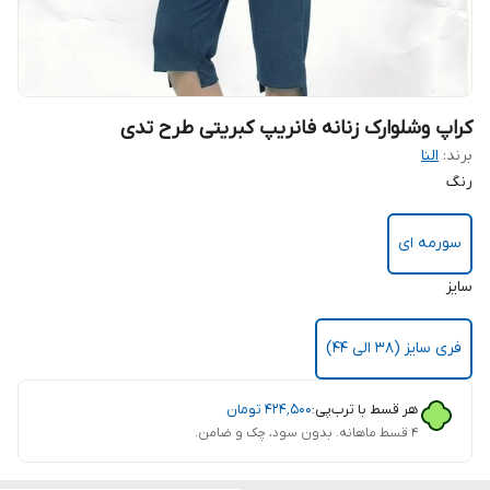
کراپ وشلوارک زنانه فانریپ کبریتی طرح تدی
برند:
النا
رنگ
سورمه ای
سایز
فری سایز (38 الی 44)
هر قسط با ترب‌پی:
۴۲۴٬۵۰۰
تومان
۴ قسط ماهانه. بدون سود، چک و ضامن.