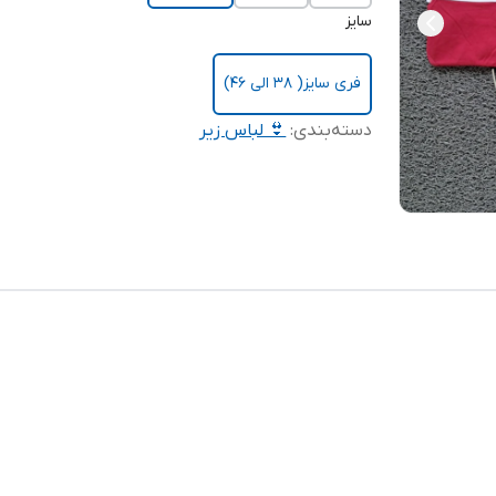
سایز
فری سایز( 38 الی 46)
دسته‌بندی
:
👙 لباس زیر