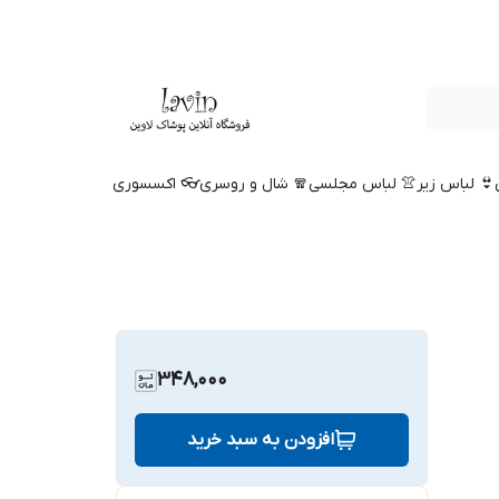
👙 لباس زیر
👚 لباس مجلسی
🧣 شال و روسری
👓 اکسسوری
348,000
افزودن به سبد خرید