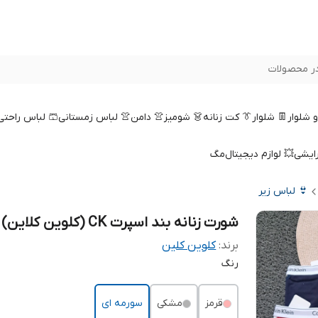
ر محصولات
 و شلوار
👖 شلوار
👔 کت زنانه
👗 شومیز
👚 دامن
👚 لباس زمستانی
🩳 لباس راحتی
رایشی
💥 لوازم دیجیتال
مگ
👙 لباس زیر
شورت زنانه بند اسپرت CK (کلوین کلاین)
برند:
کلوین کلین
رنگ
قرمز
مشکی
سورمه ای