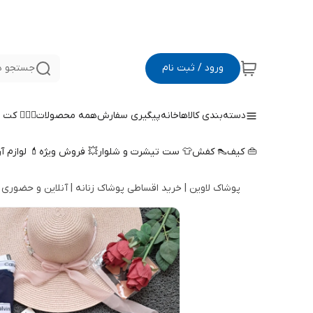
ورود / ثبت نام
جستجو د
دسته‌بندی کالاها
خانه
پیگیری سفارش
همه محصولات
🤵🏻‍♀️ کت
👜 کیف
👠 کفش
👕 ست تیشرت و شلوار
💥 فروش ویژه
💄 لوازم آ
پوشاک لاوین | خرید اقساطی پوشاک زنانه | آنلاین و حضوری