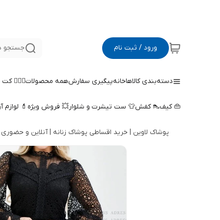
ورود / ثبت نام
جستجو د
دسته‌بندی کالاها
خانه
پیگیری سفارش
همه محصولات
🤵🏻‍♀️ کت
👜 کیف
👠 کفش
👕 ست تیشرت و شلوار
💥 فروش ویژه
💄 لوازم آ
پوشاک لاوین | خرید اقساطی پوشاک زنانه | آنلاین و حضوری