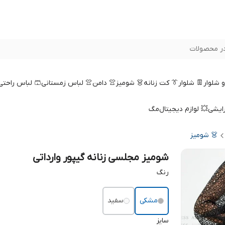
ر محصولات
 و شلوار
👖 شلوار
👔 کت زنانه
👗 شومیز
👚 دامن
👚 لباس زمستانی
🩳 لباس راحتی
رایشی
💥 لوازم دیجیتال
مگ
👗 شومیز
شومیز مجلسی زنانه گیپور وارداتی
رنگ
مشکی
سفید
سایز