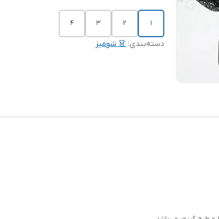
4
3
2
1
دسته‌بندی
:
👗 شومیز
 و طرح گیپور می‌باشد