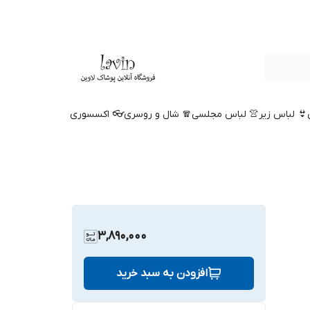
👙 لباس زیر
👚 لباس مجلسی
🧣 شال و روسری
👓 اکسسوری
3,890,000
افزودن به سبد خرید