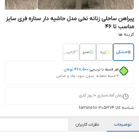
پیراهن ساحلی زنانه نخی مدل حاشیه دار ستاره فری سایز
مناسب تا 46
گزینه ها
مشکی
زرد
سبز
کرمی
هر قسط با ترب‌پی:
۴۶۸٬۵۰۰
تومان
۴ قسط ماهانه. بدون سود، چک و ضامن.
زمان آماده‌سازی
10
روز کاری
شناسه کالا
tamineto-12052274
توضیحات
نظرات کاربران