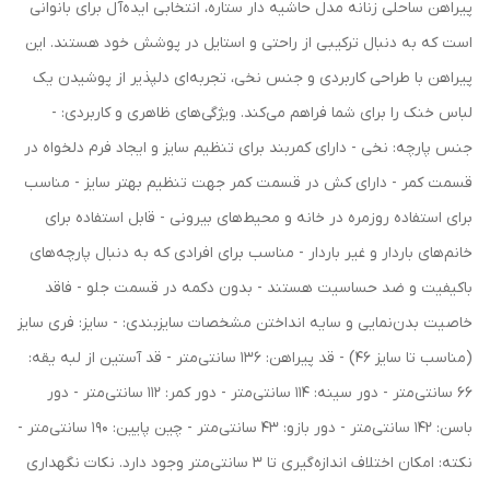
پیراهن ساحلی زنانه مدل حاشیه دار ستاره، انتخابی ایده‌آل برای بانوانی
است که به دنبال ترکیبی از راحتی و استایل در پوشش خود هستند. این
پیراهن با طراحی کاربردی و جنس نخی، تجربه‌ای دلپذیر از پوشیدن یک
لباس خنک را برای شما فراهم می‌کند. ویژگی‌های ظاهری و کاربردی: -
جنس پارچه: نخی - دارای کمربند برای تنظیم سایز و ایجاد فرم دلخواه در
قسمت کمر - دارای کش در قسمت کمر جهت تنظیم بهتر سایز - مناسب
برای استفاده روزمره در خانه و محیط‌های بیرونی - قابل استفاده برای
خانم‌های باردار و غیر باردار - مناسب برای افرادی که به دنبال پارچه‌های
باکیفیت و ضد حساسیت هستند - بدون دکمه در قسمت جلو - فاقد
خاصیت بدن‌نمایی و سایه انداختن مشخصات سایزبندی: - سایز: فری سایز
(مناسب تا سایز 46) - قد پیراهن: 136 سانتی‌متر - قد آستین از لبه یقه:
66 سانتی‌متر - دور سینه: 114 سانتی‌متر - دور کمر: 112 سانتی‌متر - دور
باسن: 142 سانتی‌متر - دور بازو: 43 سانتی‌متر - چین پایین: 190 سانتی‌متر -
نکته: امکان اختلاف اندازه‌گیری تا 3 سانتی‌متر وجود دارد. نکات نگهداری