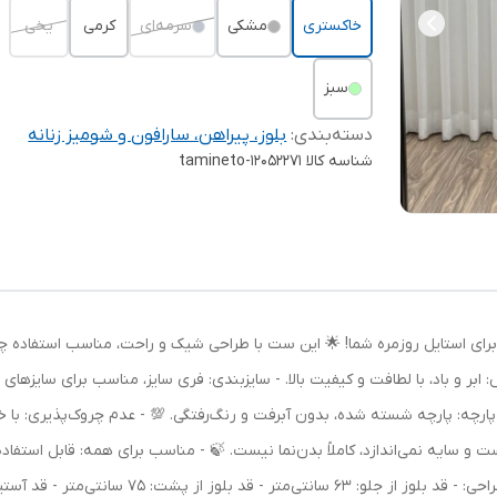
خاکستری
مشکی
سرمه‌ای
کرمی
یخی
سبز
دسته‌بندی
:
بلوز، پیراهن، سارافون و شومیز زنانه
شناسه کالا
tamineto-12052271
کی جدید کد 1640، انتخابی ایده‌آل برای استایل روزمره شما! 🌟 این ست با طراحی شیک و راحت، 
 پارچه: پارچه شسته شده، بدون آبرفت و رنگ‌رفتگی. 💯 - عدم چروک‌پذیری: با خ
 سایه نمی‌اندازد، کاملاً بدن‌نما نیست. 🍃 - مناسب برای همه: قابل استفاده 