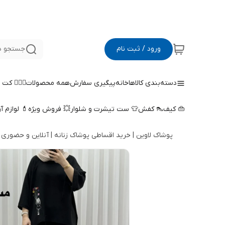
ورود / ثبت نام
جستجو د
دسته‌بندی کالاها
خانه
پیگیری سفارش
همه محصولات
🤵🏻‍♀️ کت
👜 کیف
👠 کفش
👕 ست تیشرت و شلوار
💥 فروش ویژه
💄 لوازم آ
پوشاک لاوین | خرید اقساطی پوشاک زنانه | آنلاین و حضوری