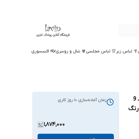
👙 لباس زیر
👚 لباس مجلسی
🧣 شال و روسری
👓 اکسسوری
ری سایز تا 52 ابر و
زمان آماده‌سازی
10
روز کاری
رنگ
1,874,000