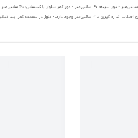
72 سانتی‌متر - دور بازو: 48 سانتی‌متر نکات مهم: - امکان اختلاف اندازه گیری تا 3 سانتی‌متر 