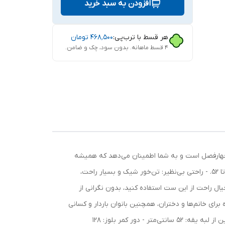
افزودن به سبد خرید
هر قسط با ترب‌پی:
۴۶۸٬۵۰۰
تومان
۴ قسط ماهانه. بدون سود، چک و ضامن.
مناسب استفاده چهارفصل است و به شما اطمینان می‌دهد که همیشه
خوش‌تیپ و آسوده باشید. 🌸 ویژگی‌های کلیدی: - جنس: ابر و باد، با لطافت و کیفیت بالا. - سایزبندی: فری سایز، مناسب برای سایزهای تا 52. - راحتی بی‌نظیر: تن‌خور شیک و بسیار راحت،
یال راحت از این ست استفاده کنید، بدون نگرانی از
برای خانم‌ها و دختران، همچنین بانوان باردار و کسانی
که به پارچه‌های بی‌کیفیت حساسیت دارند. - جزئیات طراحی: - قد بلوز از جلو: 63 سانتی‌متر - قد بلوز از پشت: 75 سانتی‌متر - قد آستین از لبه یقه: 52 سانتی‌متر - دور کمر بلوز: 128