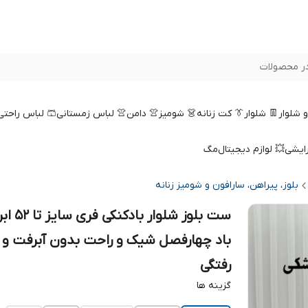
ر محصولات
 و شلوار
👖 شلوار
👔 کت زنانه
👗 شومیز
👚 دامن
👚 لباس زمستانی
🩳 لباس راحتی
رایشی
💥 لوازم دیجیتال
مگ
بلوز، پیراهن، سارافون و شومیز زنانه
ست بلوز شلوار بادکنکی ف
باد چهارفصل شیک و راحت بدون آبرفت و 
رفتگی
گزینه ها