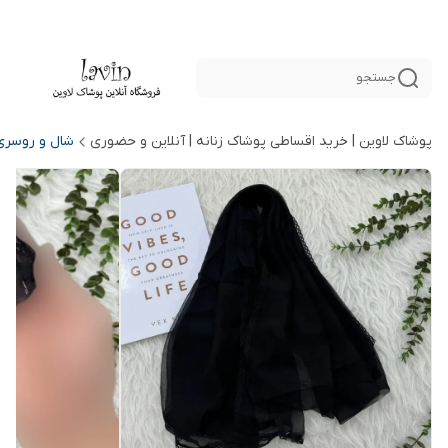
جستجو
پوشاک لاوین | خرید اقساطی پوشاک زنانه | آنلاین و حضوری
شال و روسری 