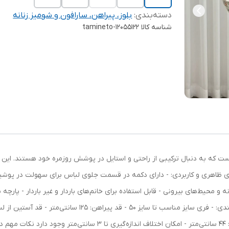
دسته‌بندی
:
بلوز، پیراهن، سارافون و شومیز زنانه
شناسه کالا
tamineto-12055122
 است که به دنبال ترکیبی از راحتی و استایل در پوشش روزمره خود هستند. این 
ای ظاهری و کاربردی: - دارای دکمه در قسمت جلوی لباس برای سهولت در پو
و محیط‌های بیرونی - قابل استفاده برای خانم‌های باردار و غیر باردار - پارچه ب
کمر: 126 سانتی‌متر - دور باسن: 132 سانتی‌متر - دور بازو: 44 سانتی‌مت