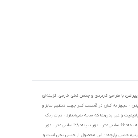
پیراهن با طراحی کاربردی و جنس نخی خارجی، گزینه‌ای
شیدن - مجهز به کش در قسمت کمر جهت تنظیم سایز و
اکیفیت و غیر بدن‌نما که سایه نمی‌اندازد - ثبات رنگ
بالا و عدم رنگ‌دهی در شستشو مشخصات فنی و سایزبندی: - فری سایز مناسب تا سایز 50 - قد پیراهن: 125 سانتی‌متر - قد آستین از لبه یقه: 66 سانتی‌متر - دور سینه: 128 سانتی‌متر - دور
ر - امکان اختلاف اندازه‌گیری تا 3 سانتی‌متر وجود دارد نکات مهم درباره جنس پارچه: - این محصول از جنس نخی است و