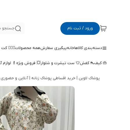
ورود / ثبت نام
جستجو د
دسته‌بندی کالاها
خانه
پیگیری سفارش
همه محصولات
🤵🏻‍♀️ کت
👜 کیف
👠 کفش
👕 ست تیشرت و شلوار
💥 فروش ویژه
💄 لوازم آ
پوشاک لاوین | خرید اقساطی پوشاک زنانه | آنلاین و حضوری