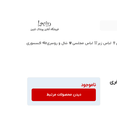
👙 لباس زیر
👚 لباس مجلسی
🧣 شال و روسری
👓 اکسسوری
فری
ناموجود
دیدن محصولات مرتبط