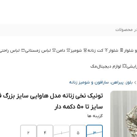
ر محصولات
 و شلوار
👖 شلوار
👔 کت زنانه
👗 شومیز
👚 دامن
👚 لباس زمستانی
🩳 لباس راحتی
رایشی
💥 لوازم دیجیتال
مگ
بلوز، پیراهن، سارافون و شومیز زنانه
تونیک نخی زنانه مدل هاوایی سایز بزرگ 
سایز تا 50 دکمه دار
گزینه ها
2
4
1
5
3