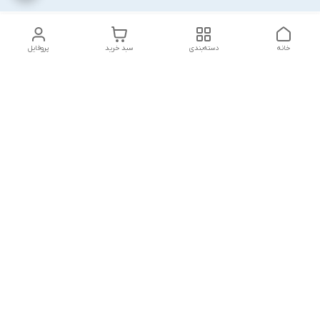
خانه
دسته‌بندی
سبد خرید
پروفایل
دسترسی سریع
تماس با ما
قوانین و مقررات
درباره ما
پشتیبانی سایت فروشگاه به مشتریان در طول خریدآنلاین از ثبت
شفارش تا تحویل کالا کمک می کند. این خدمات برای افزایش رضایت
مشتری، تقویت وفاداری و ایجاد تکرار خرید برای مشتریان است.