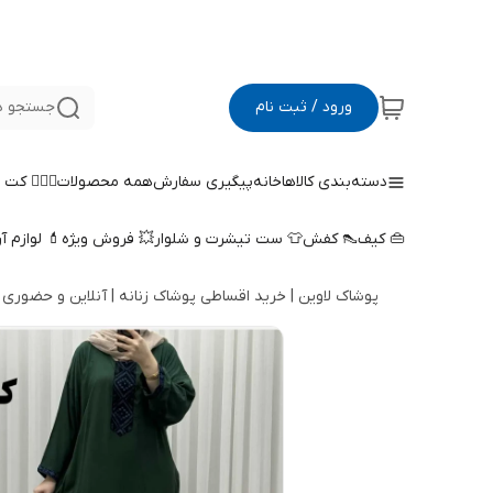
ورود / ثبت نام
جستجو د
دسته‌بندی کالاها
خانه
پیگیری سفارش
همه محصولات
🤵🏻‍♀️ کت
👜 کیف
👠 کفش
👕 ست تیشرت و شلوار
💥 فروش ویژه
💄 لوازم آ
پوشاک لاوین | خرید اقساطی پوشاک زنانه | آنلاین و حضوری