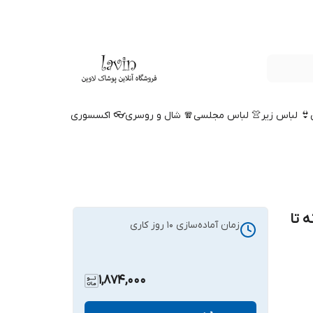
👙 لباس زیر
👚 لباس مجلسی
🧣 شال و روسری
👓 اکسسوری
 تا
زمان آماده‌سازی
10
روز کاری
1,874,000