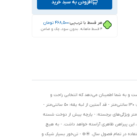
افزودن به سبد خرید
هر قسط با ترب‌پی:
۴۶۸٬۵۰۰
تومان
۴ قسط ماهانه. بدون سود، چک و ضامن.
فتان گلدوزی شده، انتخابی ایده‌آل برای استایلی شیک و راحت! ✨ این پیراهن با طراحی فری سایز، مناسب بانوان تا سایز 52 است و به شما اطمینان می‌دهد که انتخابی راحت و
دلنشین خواهید داشت. جنس کفتان کراش آن، لطافت و زیبایی خاصی به این پیراهن بخشیده است. 🌸 جزئیات محصول: - قد پیراهن: 130 سانتی‌متر - قد آستین از لبه یقه: 50 سانتی‌متر -
متر - دور کمر: 136 سانتی‌متر - دور باسن: 136 سانتی‌متر - دور بازو: 46 سانتی‌متر - عرض پایین پیراهن: 136 سانتی‌متر ویژگی‌های برجسته: - پارچه پیش از دوخت شسته
)، این پیراهن ظاهری آراسته خواهد داشت. - به هیچ
ستفاده در تمام فصول سال. ☀️❄️ - تن‌خور بسیار شیک و