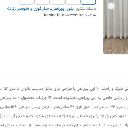
دسته‌بندی
:
بلوز، پیراهن، سارافون و شومیز زنانه
شناسه کالا
tamineto-12052373
پیراهن ک
دور سینه: 136 سانتی‌
- با وجود کمی چروک‌پذیری طبیعی پارچه (که نشانه‌ی مرغوبیت و خنکی آن است
 - دارای بند در قسمت کمر برای تنظیم سایز دلخواه شما. 🎀 - مناسب برای ا