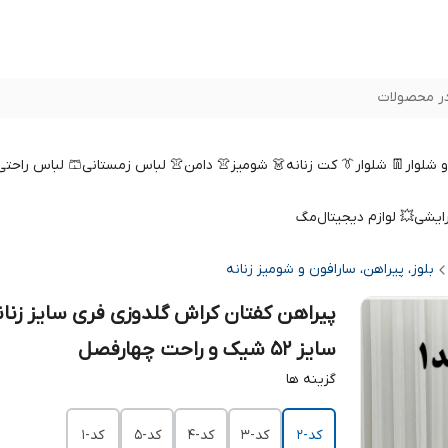
ر محصولات
 و شلوار
👖 شلوار
👔 کت زنانه
👗 شومیز
👚 دامن
👚 لباس زمستانی
🩳 لباس راحتی
رایشی
💥 لوازم دیجیتال
مگ
بلوز، پیراهن، سارافون و شومیز زنانه
پیراهن کفتان کراش گلدوزی فری سایز زنانه
سایز 52 شیک و راحت چهارفصل
گزینه ها
کد-2
کد-3
کد-4
کد-5
کد-1