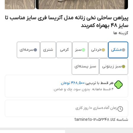
پیراهن ساحلی نخی زنانه مدل آتریسا فری سایز مناسب تا
سایز 48 بهمراه کمربند
گزینه ها
مشکی
خردلی
سبز
کرمی
شتری
سرمه‌ای
سبز زیتونی
سبز پسته‌ای
هر قسط با ترب‌پی:
۴۶۸٬۵۰۰
تومان
۴ قسط ماهانه. بدون سود، چک و ضامن.
زمان آماده‌سازی
10
روز کاری
شناسه کالا
tamineto-12052348