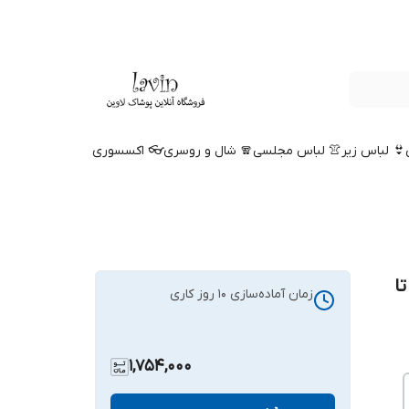
👙 لباس زیر
👚 لباس مجلسی
🧣 شال و روسری
👓 اکسسوری
ا
زمان آماده‌سازی
10
روز کاری
1,754,000