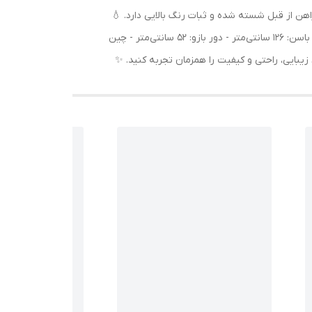
اهن از قبل شسته شده و ثبات رنگ بالایی دارد. 💧
ابعاد دقیق: - قد پیراهن: 135 سانتی‌متر - قد آستین از لبه یقه: 65 سانتی‌متر - دور سینه: 126 سانتی‌متر - دور کمر: 126 سانتی‌متر - دور باسن: 126 سانتی‌متر - دور بازو: 52 سانتی‌متر - چین