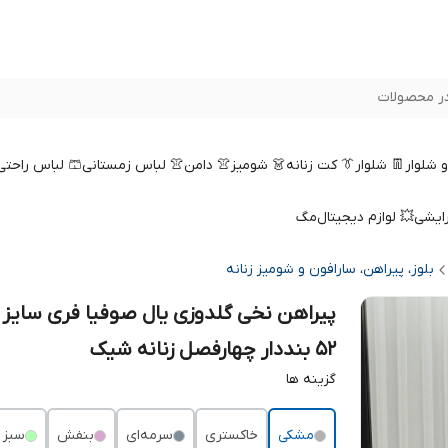
ر محصولات
 و شلوار
👖 شلوار
👔 کت زنانه
👗 شومیز
👚 دامن
👚 لباس زمستانی
🩳 لباس راحتی
رایشی
💥 لوازم دیجیتال
مگ
بلوز، پیراهن، سارافون و شومیز زنانه
پیراهن نخی گلدوزی یال صوفیا فری سایز ت
52 بنددار چهارفصل زنانه شیک
گزینه ها
مشکی
خاکستری
سرمه‌ای
بنفش
سبز