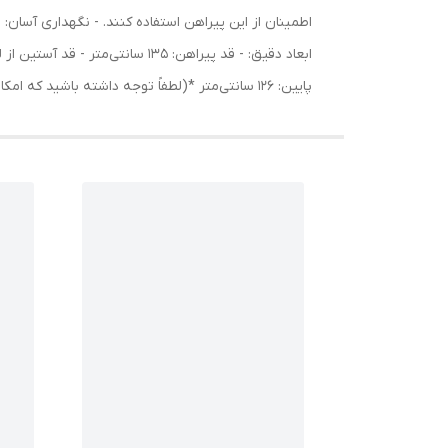
اطمینان از این پیراهن استفاده کنند. - نگهداری آسان:
پایین: 126 سانتی‌متر *(لطفاً توجه داشته باشید که امکان اختلاف اندازه‌گیری تا 3 سانتی‌متر وجود دارد.)* با پیراهن گلدوزی یال صوفیا، زیبایی، راحتی و کیفیت را همزمان تجربه کنید. ✨