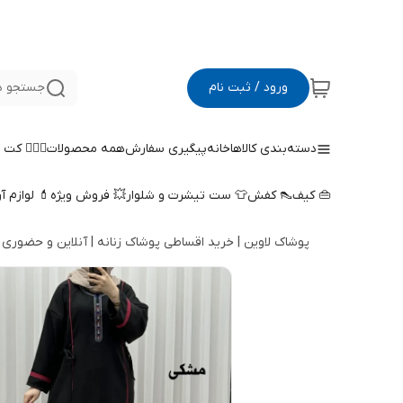
ورود / ثبت نام
جستجو د
دسته‌بندی کالاها
خانه
پیگیری سفارش
همه محصولات
🤵🏻‍♀️ کت
👜 کیف
👠 کفش
👕 ست تیشرت و شلوار
💥 فروش ویژه
💄 لوازم آ
پوشاک لاوین | خرید اقساطی پوشاک زنانه | آنلاین و حضوری