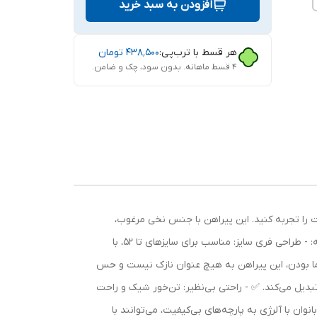
افزودن به سبد خرید
هر قسط با ترب‌پی:
۴۳۸٬۵۰۰
تومان
۴ قسط ماهانه. بدون سود، چک و ضامن.
 را تجربه کنید. این پیراهن با جنس نخی مرغوب،
انتخابی ایده‌آل برای استفاده روزمره در خانه و بیرون است و حس خنکی و لطافت را برای شما به ارمغان می‌آورد. 🍃 ویژگی‌های برجسته: - طراحی فری سایز: مناسب برای سایزهای تا 52، با
ن نما بودن، این پیراهن به هیچ عنوان نازک نیست و حس
بدیل می‌کند. ✅ - راحتی بی‌نظیر: تن‌خور شیک و راحت
نوان با آلرژی به پارچه‌های بی‌کیفیت، می‌توانند با