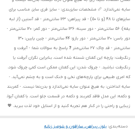
سایه نمی‌اندازد. 📏 مشخصات سایزبندی: - سایز: فری سایز، مناسب برای
سایزهای تا 48 (و تا 50) - قد پیراهن: 123 سانتی‌متر - قد آستین (از لبه
یقه): 56 سانتی‌متر - دور سینه: 136 سانتی‌متر - دور کمر: 120 سانتی‌متر -
دور باسن: 120 سانتی‌متر - دور بازو: 44 سانتی‌متر - چین پایین: 130
سانتی‌متر - قد چاک: 27 سانتی‌متر ❓ پاسخ به سوالات شما: - آبرفت و
رنگ‌رفت: پارچه این کفتان شسته شده است، بنابراین نگران آبرفت یا
رنگ‌رفت نباشید. - چروک شدن: این کفتان ممکن است کمی چروک شود،
که امری طبیعی برای پارچه‌های نخی و خنک است و به چشم نمی‌آید. -
سایه انداختن: به هیچ عنوان سایه نمی‌اندازد و بدن‌نما نیست. - کمربند
و دکمه: این مدل فاقد کمربند و دکمه در قسمت جلو است. با کفتان آیوا،
زیبایی و راحتی را در کنار هم تجربه کنید و از استایل خود لذت ببرید. 💖
دسته‌بندی
:
بلوز، پیراهن، سارافون و شومیز زنانه