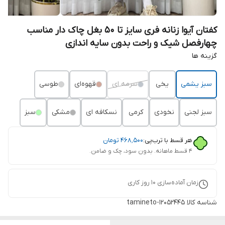
کفتان آیوا زنانه فری سایز تا 50 بغل چاک دار مناسب
چهارفصل شیک و راحت بدون سایه اندازی
گزینه ها
سبز یشمی
یخی
سرمه ای
قهوه‌ای
طوسی
سبز لجنی
نخودی
کرمی
نسکافه ای
مشکی
سبز
هر قسط با ترب‌پی:
۴۶۸٬۵۰۰
تومان
۴ قسط ماهانه. بدون سود، چک و ضامن.
زمان آماده‌سازی
10
روز کاری
شناسه کالا
tamineto-12052445