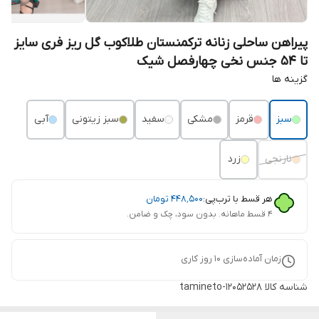
پیراهن ساحلی زنانه ترکمنستان طلاکوب گل ریز فری سایز
تا 54 جنس نخی چهارفصل شیک
گزینه ها
سبز
قرمز
مشکی
سفید
سبز زیتونی
آبی
نارنجی
زرد
هر قسط با ترب‌پی:
۴۴۸٬۵۰۰
تومان
۴ قسط ماهانه. بدون سود، چک و ضامن.
زمان آماده‌سازی
10
روز کاری
شناسه کالا
tamineto-12052528