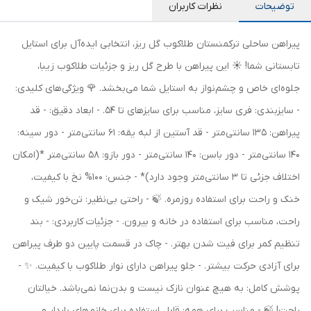
توضیحات
نظرات کاربران
پیراهن ساحلی ترکمنستان طلاکوب گل ریز، انتخابی ایده‌آل برای استایل
تابستانی شما! ☀️ این پیراهن با طرح گل ریز و جزئیات طلاکوب زیبا،
جلوه‌ای خاص و چشم‌نواز به استایل شما می‌بخشد. 🌹 ویژگی‌های کلیدی:
- سایزبندی: فری سایز، مناسب برای سایزهای تا 54. - ابعاد دقیق: - قد
پیراهن: 135 سانتی‌متر - قد آستین از لبه یقه: 61 سانتی‌متر - دور سینه:
140 سانتی‌متر - دور باسن: 140 سانتی‌متر - دور بازو: 58 سانتی‌متر *(امکان
اختلاف جزئی تا 3 سانتی‌متر وجود دارد)* - جنس: 100% نخ با کیفیت،
خنک و راحت برای استفاده روزمره. 🍃 - راحتی بی‌نظیر: تن‌خور شیک و
راحت، مناسب برای استفاده در خانه و بیرون. - جزئیات کاربردی: - بند
تنظیم کمر برای فیت شدن بهتر. - چاک در قسمت پایین دو طرف پیراهن
برای آزادی حرکت بیشتر. - جلو پیراهن دارای نوار طلاکوب با کیفیت. ✨ -
پوشش کامل: به هیچ عنوان نازک نیست و بدن‌نما نمی‌باشد. خیالتان
راحت! 🍃 - مناسب برای همه: قابل استفاده برای خانم‌های باردار و