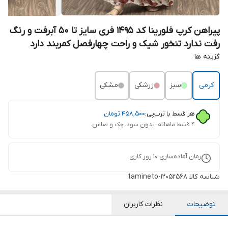
پیراهن کرپ فلورینا کد 1495 فری سایز تا 50 آبرفت و رنگ
رفت ندارد تنخور شیک و راحت چهارفصل کمربند دارد
گزینه ها
کرمی
سبز
زرشکی
مشکی
هر قسط با ترب‌پی:
۴۵۸٬۵۰۰
تومان
۴ قسط ماهانه. بدون سود، چک و ضامن.
زمان آماده‌سازی
10
روز کاری
شناسه کالا
tamineto-12052568
توضیحات
نظرات کاربران