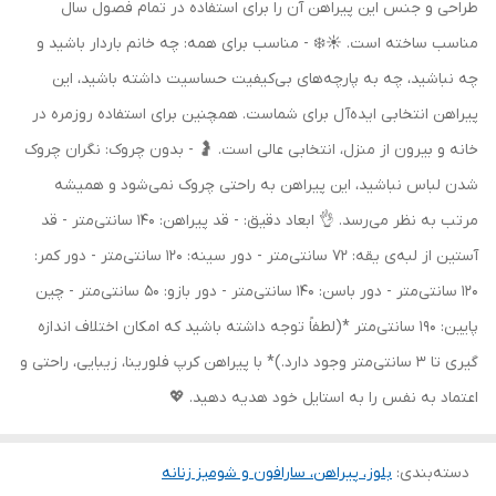
طراحی و جنس این پیراهن آن را برای استفاده در تمام فصول سال
مناسب ساخته است. ☀️❄️ - مناسب برای همه: چه خانم باردار باشید و
چه نباشید، چه به پارچه‌های بی‌کیفیت حساسیت داشته باشید، این
پیراهن انتخابی ایده‌آل برای شماست. همچنین برای استفاده روزمره در
خانه و بیرون از منزل، انتخابی عالی است. 🤰 - بدون چروک: نگران چروک
شدن لباس نباشید، این پیراهن به راحتی چروک نمی‌شود و همیشه
مرتب به نظر می‌رسد. 👌 ابعاد دقیق: - قد پیراهن: 140 سانتی‌متر - قد
آستین از لبه‌ی یقه: 72 سانتی‌متر - دور سینه: 120 سانتی‌متر - دور کمر:
120 سانتی‌متر - دور باسن: 140 سانتی‌متر - دور بازو: 50 سانتی‌متر - چین
پایین: 190 سانتی‌متر *(لطفاً توجه داشته باشید که امکان اختلاف اندازه
گیری تا 3 سانتی‌متر وجود دارد.)* با پیراهن کرپ فلورینا، زیبایی، راحتی و
اعتماد به نفس را به استایل خود هدیه دهید. 💖
دسته‌بندی
:
بلوز، پیراهن، سارافون و شومیز زنانه