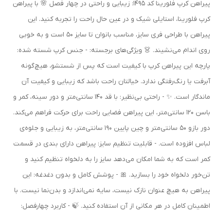
پیراهن کرپ فلورینا کد 1495: زیبایی و راحتی در چهار فصل 🌸 با پیراهن
کرپ فلورینا، استایلی شیک و در عین حال راحت را تجربه کنید. این
پیراهن با طراحی فری سایز، مناسب بانوان تا سایز 50 است و به خوبی
روی اندام می‌نشیند. 👗 ویژگی‌های برجسته: - جنس کرپ شسته شده:
پارچه این پیراهن کرپ با کیفیت است که پس از شستشو، هیچ‌گونه
آبرفت یا رنگ‌رفتگی ندارد. خیالتان راحت باشد که زیبایی و کیفیت آن
ماندگار است. ✨ - راحتی بی‌نظیر: با قد 140 سانتی‌متر و دور سینه، کمر و
باسن 120 سانتی‌متر، این پیراهن فضایی راحت برای حرکت فراهم می‌کند.
دور بازو 50 سانتی‌متر و چین پایین 190 سانتی‌متر، به زیبایی و جلوه‌ی
لباس افزوده است. - قابلیت تنظیم سایز: پیراهن دارای بندی در قسمت
کمر است که به شما امکان می‌دهد سایز را به دلخواه تنظیم کنید و
تن‌خور دلخواه خود را بسازید. 🎀 - پوشش کامل و بدون دغدغه: این
پیراهن به هیچ عنوان نازک نیست، سایه نمی‌اندازد و بدن‌نما نیست. با
اطمینان کامل در هر مکانی از آن استفاده کنید. 🍃 - کاربرد چهارفصل: