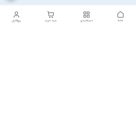
خانه
دسته‌بندی
سبد خرید
پروفایل
دسترسی سریع
تماس با ما
قوانین و مقررات
درباره ما
پشتیبانی سایت فروشگاه به مشتریان در طول خریدآنلاین از ثبت
شفارش تا تحویل کالا کمک می کند. این خدمات برای افزایش رضایت
مشتری، تقویت وفاداری و ایجاد تکرار خرید برای مشتریان است.