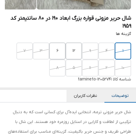
شال حریر مزونی قواره بزرگ ابعاد 190 در 80 سانتیمتر کد
1959
گزینه ها
7
3
6
12
9
4
1
8
5
11
2
10
شناسه کالا
tamineto-12052741
توضیحات
نظرات کاربران
شال حریر مزونی ترمه، انتخابی ایده‌آل برای کسانی است که به دنبال
ترکیبی از لطافت و کارایی در استایل روزمره خود هستند. این شال با
طراحی ظریف و جنس حریر باکیفیت، گزینه‌ای مناسب برای استفاده‌های