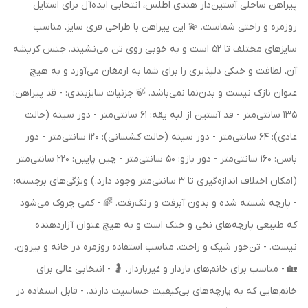
پیراهن ساحلی آستین‌دار هندی اطلس، انتخابی ایده‌آل برای استایل
روزمره و راحتی شماست. 💫 این پیراهن با طراحی فری سایز، مناسب
سایزهای مختلف تا 52 است و به خوبی روی تن می‌نشیند. جنس کریشه
آن، لطافت و خنکی دلپذیری را برای شما به ارمغان می‌آورد و به هیچ
عنوان نازک نیست و بدن‌نما نمی‌باشد. 🍃 جزئیات سایزبندی: - قد پیراهن:
135 سانتی‌متر - قد آستین از لبه یقه: 61 سانتی‌متر - دور سینه (حالت
عادی): 64 سانتی‌متر - دور سینه (حالت کشسانی): 120 سانتی‌متر - دور
باسن: 160 سانتی‌متر - دور بازو: 50 سانتی‌متر - چین پایین: 220 سانتی‌متر
(امکان اختلاف اندازه‌گیری تا 3 سانتی‌متر وجود دارد.) ویژگی‌های برجسته:
- پارچه شسته شده و بدون آبرفت و رنگ‌رفت. 🌈 - کمی چروک می‌شود
که طبیعی پارچه‌های نخی و خنک است و به هیچ عنوان آزاردهنده
نیست. - تن‌خور شیک و راحت، مناسب استفاده روزمره در خانه و بیرون.
🏡 - مناسب برای خانم‌های باردار و غیرباردار. 🤰 - انتخابی عالی برای
خانم‌هایی که به پارچه‌های بی‌کیفیت حساسیت دارند. - قابل استفاده در