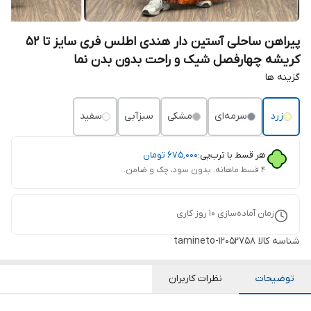
پیراهن ساحلی آستین دار هندی اطلس فری سایز تا 52
کریشه چهارفصل شیک و راحت بدون بدن نما
گزینه ها
زرد
سرمه‌ای
مشکی
سبزآبی
سفید
هر قسط با ترب‌پی:
۶۷۵٬۰۰۰
تومان
۴ قسط ماهانه. بدون سود، چک و ضامن.
زمان آماده‌سازی
10
روز کاری
شناسه کالا
tamineto-12052758
توضیحات
نظرات کاربران