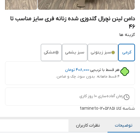
دامن لینن نچرال گلدوزی شده زنانه فری سایز مناسب تا
46
گزینه ها
کرمی
سبز زیتونی
سبز یشمی
مشکی
هر قسط با ترب‌پی:
۴۰۸٬۰۰۰
تومان
۴ قسط ماهانه. بدون سود، چک و ضامن.
زمان آماده‌سازی
10
روز کاری
شناسه کالا
tamineto-12052851
توضیحات
نظرات کاربران