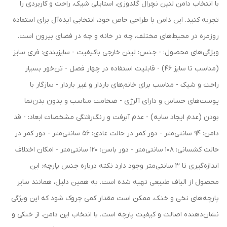
با انتخاب دامن لنین نچرال گلدوزی، استایلی شیک، راحت و کاربردی را
تجربه کنید. این دامن با طراحی خاص خود، انتخابی ایده‌آل برای استفاده
روزمره در محیط‌های مختلف، چه در خانه و چه در فضای بیرون است.
ویژگی‌های محصول: - جنس: لینن خارجی باکیفیت - سایزبندی: فری سایز
(مناسب تا سایز 46) - قابلیت استفاده در چهار فصل - تن‌خور بسیار
راحت و شیک - مناسب برای خانم‌های باردار و غیر باردار - سازگار با
پوست‌های حساس و دارای آلرژی - ضخامت مناسب و بدون بدن‌نما
بودن (عدم ایجاد سایه) - عدم آبرفت و رنگ‌رفتگی مشخصات ابعاد: - قد
دامن: 94 سانتی‌متر - دور کمر در حالت عادی: 56 سانتی‌متر - دور کمر در
حالت کشسانی: 108 سانتی‌متر - دور باسن: 120 سانتی‌متر - امکان اختلاف
اندازه‌گیری تا 3 سانتی‌متر وجود دارد نکته درباره جنس پارچه: این
محصول از الیاف طبیعی تهیه شده است. به همین دلیل، همانند سایر
پارچه‌های نخی و خنک، ممکن است مقدار کمی چروک شود که این ویژگی
نشان‌دهنده اصالت و کیفیت پارچه است. با انتخاب این دامن، از خنکی و