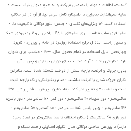
کیفیت، لطافت و دوام را تضمین می‌کند و به هیچ عنوان نازک نیست و
سایه نمی‌اندازد، بنابراین با اطمینان کامل می‌توانید از آن در هر مکانی
استفاده کنید. 🍃 ویژگی‌های کلیدی: - جنس: فلور بوگاتی با کیفیت بالا -
سایز: فری سایز، مناسب برای سایزهای تا 48 - راحتی بی‌نظیر: تن‌خور شیک
و بسیار راحت، ایده‌آل برای استفاده روزمره در خانه و بیرون. - کاربرد
چهارفصل: قابل استفاده در تمام فصول سال. ☀️❄️ - مناسب برای بانوان
باردار: طراحی راحت و آزاد، مناسب برای دوران بارداری و پس از آن. -
بدون چروک و آبرفت: پارچه پیش از دوخت شسته شده است، بنابراین
نگران چروک شدن یا آبرفت نباشید. - عدم رنگ‌رفتگی: رنگ پارچه ثابت
است و با شستشو تغییر نمی‌کند. ابعاد دقیق پیراهن: - قد پیراهن: 135
سانتی‌متر - دور سینه: 110 سانتی‌متر - دور کمر: 106 سانتی‌متر - دور باسن:
146 سانتی‌متر - چین پایین: 185 سانتی‌متر - قد آستین: 55 سانتی‌متر -
دور بازو: 48 سانتی‌متر (امکان اختلاف تا سه سانتی‌متر در ابعاد وجود
دارد.) با پیراهن ساحلی بوگاتی مدل انگیزه، استایلی راحت، شیک و