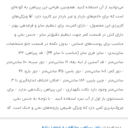
می‌توانید از آن استفاده کنید. همچنین طراحی این پیراهن به گونه‌ای
است که برای خانم‌های باردار و غیر باردار نیز کاربرد دارد. 🍃 ویژگی‌های
کاربردی این محصول: - دارای کمربند برای تنظیم سایز و فرم‌دهی بهتر -
دارای کش در قسمت کمر جهت تنظیم دقیق‌تر سایز - جنس نخی و
مناسب برای پوست‌های حساس - بدون دکمه در قسمت جلو مشخصات
سایزبندی: - سایز: فری سایز (مناسب تا سایز 44) - قد پیراهن: 132
سانتی‌متر - قد آستین از لبه یقه: 61 سانتی‌متر - دور سینه: 110 سانتی‌متر
- دور کمر: 108 سانتی‌متر - دور باسن: 145 سانتی‌متر - دور بازو: 46
سانتی‌متر - چین پایین: 186 سانتی‌متر - امکان اختلاف اندازه‌گیری تا 3
سانتی‌متر وجود دارد نکات نگهداری: - این پیراهن رنگ‌دهی ندارد. - برای
شستشوی بار اول از آب سرد استفاده کنید. - با توجه به جنس نخی،
چروک‌پذیری کمی دارد که ویژگی طبیعی پارچه‌های نخی و خنک است. 🌿
دسته‌بندی
:
بلوز، پیراهن، سارافون و شومیز زنانه