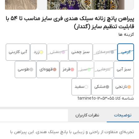
پیراهن پانچ زنانه سیلک هندی فری سایز مناسب تا 54 با
قابلیت تنظیم سایز (گتدار)
گزینه ها
کرمی
سرمه‌ای
سبز چمنی
بنفش
زرد
آبی کاربنی
سبز آبی
سرخابی
سبز
قرمز
قهوه‌ای
طوسی
نارنجی
مشکی
سفید
شناسه کالا
tamineto-12053055
توضیحات
نظرات کاربران
تجربه‌ای متفاوت از راحتی و زیبایی با پانچ سیلک هندی. این پیراهن با