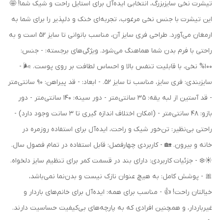
تیشرت نخی سایزبزرگ، انتخابی ایده‌آل برای استایل راحت و شیک شما! 🤩
این تیشرت با جنس نخی مرغوب، تجربه‌ای خنک و دلپذیر را برای شما به
ارمغان می‌آورد. طراحی فری سایز آن، مناسب بانوانی تا سایز 52 است و به
راحتی با فرم بدن شما هماهنگ می‌شود. ویژگی‌های برجسته: - جنس:
100% نخی، با قابلیت تنفس بالا و احساس لطافت بر روی پوست. 🌬️ -
سایزبندی: فری سایز، مناسب تا سایز 52. - ابعاد: - قد پیراهن: 90 سانتی‌متر
- قد آستین از لبه یقه: 35 سانتی‌متر - دور سینه: 140 سانتی‌متر - دور
بازو: 48 سانتی‌متر - (امکان اختلاف اندازه گیری تا 3 سانت وجود دارد) -
راحتی بی‌نظیر: تن‌خور شیک و راحت، ایده‌آل برای استفاده روزمره در
خانه و بیرون. 🏡 - کاربردی چهارفصل: قابل استفاده در تمام فصول سال.
☀️❄️ - جزئیات کاربردی: دارای بند در قسمت کمر برای تنظیم سایز دلخواه.
🎀 - پوشش کامل: به هیچ عنوان نازک نیست و بدن‌نما نمی‌باشد،
خیالتان راحت! 👍 - مناسب برای همه: ایده‌آل برای خانم‌های باردار و
غیرباردار، و همچنین افرادی که به پارچه‌های بی‌کیفیت حساسیت دارند.