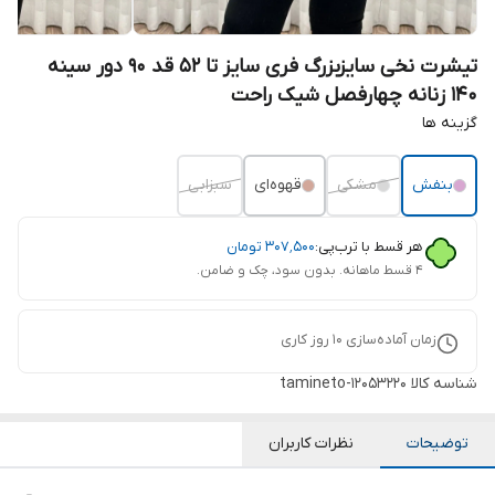
تیشرت نخی سایزبزرگ فری سایز تا 52 قد 90 دور سینه
140 زنانه چهارفصل شیک راحت
گزینه ها
بنفش
مشکی
قهوه‌ای
سبزابی
هر قسط با ترب‌پی:
۳۰۷٬۵۰۰
تومان
۴ قسط ماهانه. بدون سود، چک و ضامن.
زمان آماده‌سازی
10
روز کاری
شناسه کالا
tamineto-12053220
توضیحات
نظرات کاربران