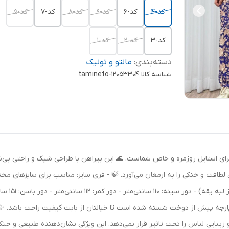
کد-4
کد-6
کد-9
کد-8
کد-7
کد-5
کد-3
کد-2
کد-1
دسته‌بندی
:
مانتو و تونیک
شناسه کالا
tamineto-12053304
برای استایل روزمره و خاص شماست. 🌊 این پیراهن با طراحی شیک و راحتی بی‌نظیر
 پارچه پیش از دوخت شسته شده است تا خیالتان از بابت کیفیت راحت باشد. ✨ 
زیبایی لباس را تحت تاثیر قرار نمی‌دهد. این ویژگی نشان‌دهنده طبیعی و خن