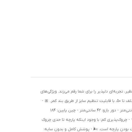
، تجربه‌ای دلپذیر را برای شما رقم می‌زند. ویژگی‌های
کلیدی: - جنس فلور بوگاتی: پارچه‌ای با کیفیت که حس لطافت و خنکی را به ارمغان می‌آورد. 🍃 - فری سایز: مناسب برای سایزهای مختلف تا 50، با قابلیت تنظیم سایز از طریق بند کمر. 🎀 -
قد پیراهن: 135 سانتی‌متر - قد آستین: 58 سانتی‌متر (از لبه یقه) - دور سینه: 110 سانتی‌متر - دور کمر: 112 سانتی‌متر - دور باسن: 151 سانتی‌متر - دور بازو: 42 سانتی‌متر - چین پایین: 184
- چروک‌پذیری کم: با وجود اینکه پارچه تا حدی چروک
ک بودن پارچه است. 🌬️ - پوشش کامل و بدون سایه: