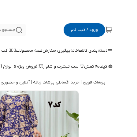
ورود / ثبت نام
جستجو د
دسته‌بندی کالاها
خانه
پیگیری سفارش
همه محصولات
🤵🏻‍♀️ کت
👜 کیف
👠 کفش
👕 ست تیشرت و شلوار
💥 فروش ویژه
💄 لوازم آ
پوشاک لاوین | خرید اقساطی پوشاک زنانه | آنلاین و حضوری