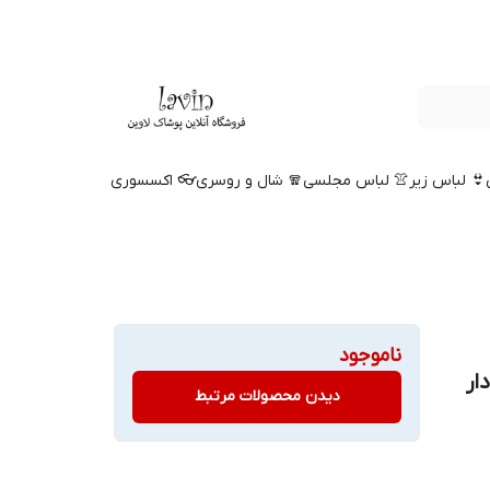
👙 لباس زیر
👚 لباس مجلسی
🧣 شال و روسری
👓 اکسسوری
ناموجود
دار
دیدن محصولات مرتبط