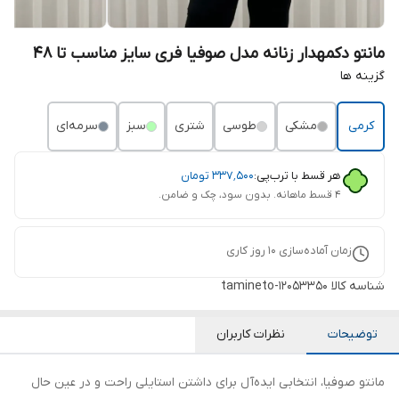
مانتو دکمهدار زنانه مدل صوفیا فری سایز مناسب تا 48
گزینه ها
کرمی
مشکی
طوسی
شتری
سبز
سرمه‌ای
هر قسط با ترب‌پی:
۳۳۷٬۵۰۰
تومان
۴ قسط ماهانه. بدون سود، چک و ضامن.
زمان آماده‌سازی
10
روز کاری
شناسه کالا
tamineto-12053350
توضیحات
نظرات کاربران
مانتو صوفیا، انتخابی ایده‌آل برای داشتن استایلی راحت و در عین حال