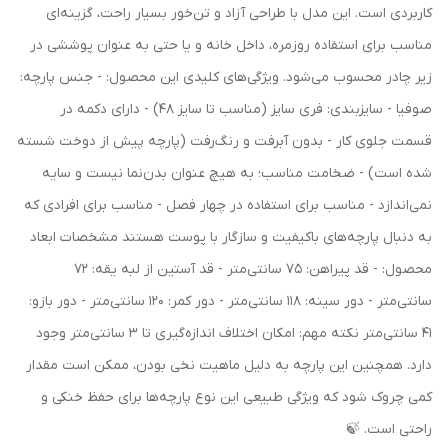
کاربردی است. این مدل با طراحی آزاد و تن‌خور بسیار راحت، گزینه‌ای
مناسب برای استفاده روزمره، داخل خانه و یا حتی به عنوان پوششی در
زیر چادر محسوب می‌شود. ویژگی‌های کلیدی این محصول: - جنس پارچه:
صوفیا - سایزبندی: فری سایز (مناسب تا سایز 48) - دارای دکمه در
قسمت جلوی کار - بدون آبرفت و رنگ‌رفت (پارچه پیش از دوخت شسته
شده است) - ضخامت مناسب؛ به هیچ عنوان بدن‌نما نیست و سایه
نمی‌اندازد - مناسب برای استفاده در چهار فصل - مناسب برای افرادی که
به دنبال پارچه‌های باکیفیت و سازگار با پوست هستند مشخصات ابعاد
محصول: - قد پیراهن: 75 سانتی‌متر - قد آستین از لبه یقه: 72
سانتی‌متر - دور سینه: 118 سانتی‌متر - دور کمر: 120 سانتی‌متر - دور بازو:
41 سانتی‌متر نکته مهم: امکان اختلاف اندازه‌گیری تا 3 سانتی‌متر وجود
دارد. همچنین این پارچه به دلیل ماهیت نخی بودن، ممکن است مقدار
کمی چروک شود که ویژگی طبیعی این نوع پارچه‌ها برای حفظ خنکی و
راحتی است. 🍃