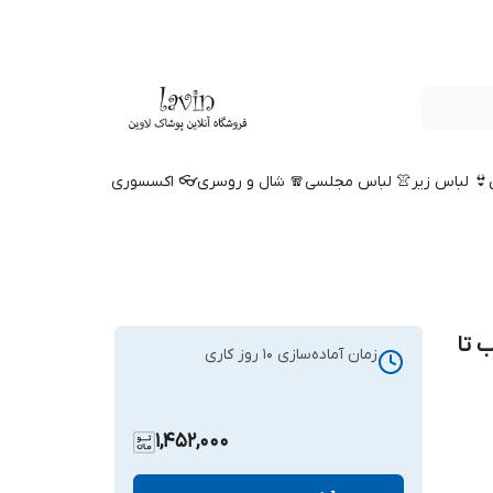
👙 لباس زیر
👚 لباس مجلسی
🧣 شال و روسری
👓 اکسسوری
 تا
زمان آماده‌سازی
10
روز کاری
1,452,000