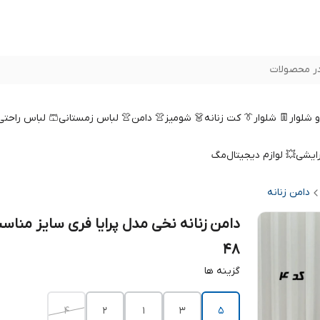
ر محصولات
 و شلوار
👖 شلوار
👔 کت زنانه
👗 شومیز
👚 دامن
👚 لباس زمستانی
🩳 لباس راحتی
رایشی
💥 لوازم دیجیتال
مگ
دامن زنانه
دامن زنانه نخی مدل پرایا فری سایز مناسب
48
گزینه ها
4
2
1
3
5