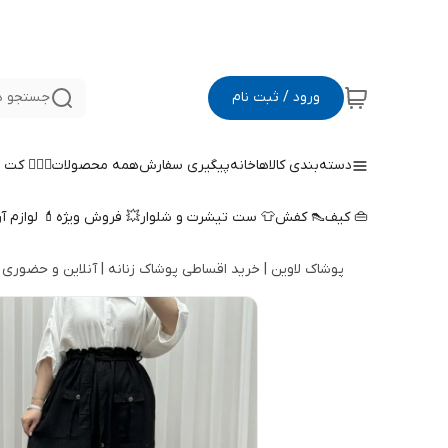
ورود / ثبت نام
جستجو د
دسته‌بندی کالاها
خانه
پیگیری سفارش
همه محصولات
🤵🏻‍♀️ کت
👜 کیف
👠 کفش
👕 ست تیشرت و شلوار
💥 فروش ویژه
💄 لوازم آ
پوشاک لاوین | خرید اقساطی پوشاک زنانه | آنلاین و حضوری