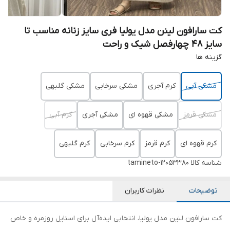
کت سارافون لینن مدل یولیا فری سایز زنانه مناسب تا
سایز 48 چهارفصل شیک و راحت
گزینه ها
مشکی آبی
کرم آجری
مشکی سرخابی
مشکی گلبهی
مشکی قرمز
مشکی قهوه ای
مشکی آجری
کرم آبی
کرم قهوه ای
کرم قرمز
کرم سرخابی
کرم گلبهی
شناسه کالا
tamineto-12053380
توضیحات
نظرات کاربران
کت سارافون لنین مدل یولیا، انتخابی ایده‌آل برای استایل روزمره و خاص