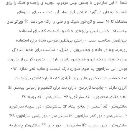
شما! ✨ این سارافون با جنس لینن مرغوب، تجربه‌ای راحت و خنک را برای
شما به ارمغان می‌آورد. طراحی فری سایز آن، مناسب برای سایزهای
مختلف تا 46 است و تن‌خور شیک و راحتی را ارائه می‌دهد. 👗 ویژگی‌های
برجسته: - جنس لینن: پارچه‌ای خنک و باکیفیت که برای استفاده
چهارفصل مناسب است. - راحتی بی‌نظیر: طراحی شده برای استفاده
روزمره، چه در خانه و چه بیرون از منزل. - مناسب برای همه: ایده‌آل
برای خانم‌ها و دختران، و همچنین بانوان باردار. - بدون نگرانی از بدن‌نما
بودن: این سارافون به هیچ عنوان نازک نیست و سایه نمی‌اندازد. 🍃 -
ضد حساسیت: انتخابی عالی برای افرادی که به پارچه‌های بی‌کیفیت
آلرژی دارند. - جزئیات کاربردی: دارای بند برای تنظیم و زیبایی بیشتر. 🎀
ابعاد دقیق محصول: - قد سارافون: 132 سانتی‌متر - قد رویه: 42
سانتی‌متر - قد آستین از لبه‌ی یقه: 52 سانتی‌متر - دور سینه سارافون:
112 سانتی‌متر - دور کمر سارافون: 112 سانتی‌متر - دور باسن سارافون: 148
سانتی‌متر - چین پایین: 146 سانتی‌متر - دور بازو: 44 سانتی‌متر پاسخ به