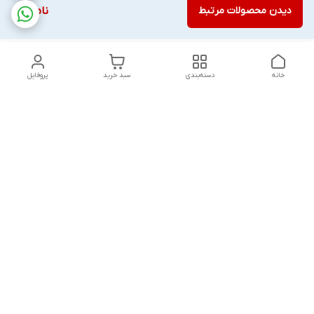
دیدن محصولات مرتبط
ناموجود
خانه
دسته‌بندی
سبد خرید
پروفایل
دسترسی سریع
تماس با ما
قوانین و مقررات
درباره ما
پشتیبانی سایت فروشگاه به مشتریان در طول خریدآنلاین از ثبت
شفارش تا تحویل کالا کمک می کند. این خدمات برای افزایش رضایت