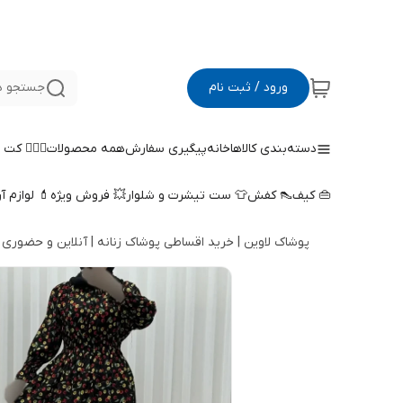
ورود / ثبت نام
جستجو د
دسته‌بندی کالاها
خانه
پیگیری سفارش
همه محصولات
🤵🏻‍♀️ کت
👜 کیف
👠 کفش
👕 ست تیشرت و شلوار
💥 فروش ویژه
💄 لوازم آ
پوشاک لاوین | خرید اقساطی پوشاک زنانه | آنلاین و حضوری