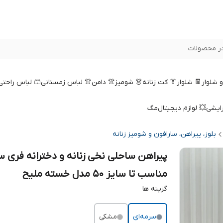
ر محصولات
 و شلوار
👖 شلوار
👔 کت زنانه
👗 شومیز
👚 دامن
👚 لباس زمستانی
🩳 لباس راحتی
رایشی
💥 لوازم دیجیتال
مگ
بلوز، پیراهن، سارافون و شومیز زنانه
پیراهن ساحلی نخی زنانه و دخترانه فری س
مناسب تا سایز 50 مدل خسته ملیح
گزینه ها
سرمه‌ای
مشکی