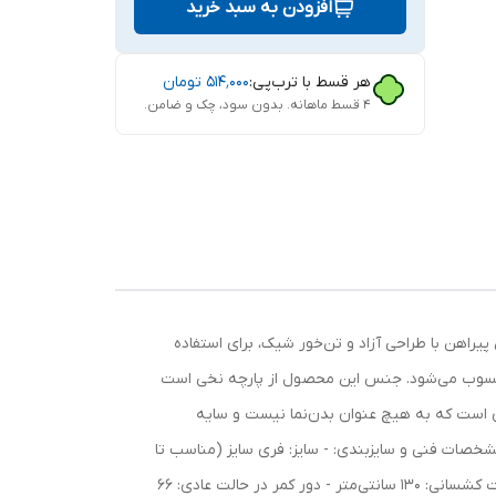
افزودن به سبد خرید
هر قسط با ترب‌پی:
۵۱۴٬۰۰۰
تومان
۴ قسط ماهانه. بدون سود، چک و ضامن.
یراهن با طراحی آزاد و تن‌خور شیک، برای استفاده
ار محسوب می‌شود. جنس این محصول از پارچه نخی است
ی است که به هیچ عنوان بدن‌نما نیست و سایه
 مشخصات فنی و سایزبندی: - سایز: فری سایز (مناسب تا
سایز 50) - قد پیراهن: 140 سانتی‌متر - قد آستین از لبه یقه: 55 سانتی‌متر - دور سینه در حالت عادی: 95 سانتی‌متر - دور سینه در حالت کشسانی: 130 سانتی‌متر - دور کمر در حالت عادی: 66