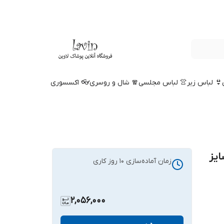
👙 لباس زیر
👚 لباس مجلسی
🧣 شال و روسری
👓 اکسسوری
ایز
زمان آماده‌سازی
10
روز کاری
2,056,000