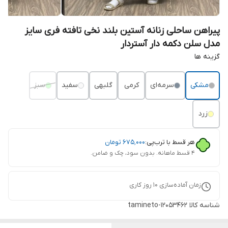
پیراهن ساحلی زنانه آستین بلند نخی تافته فری سایز
مدل سلن دکمه دار آستردار
گزینه ها
مشکی
سرمه‌ای
کرمی
گلبهی
سفید
سبز
زرد
هر قسط با ترب‌پی:
۶۷۵٬۰۰۰
تومان
۴ قسط ماهانه. بدون سود، چک و ضامن.
زمان آماده‌سازی
10
روز کاری
شناسه کالا
tamineto-12053462