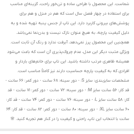
شماست. این محصول با طراحی ساده و تن‌خور راحت، گزینه‌ای مناسب
برای استفاده در چهار فصل سال است که هم در منزل و هم برای
پوشش‌های بیرونی کاربرد دارد. این تاپ از جنس پنبه تهیه شده و به
دلیل کیفیت پارچه، به هیچ عنوان نازک نیست و بدن‌نما نمی‌باشد.
همچنین این محصول پرز نمی‌دهد، آبرفت ندارد و رنگ آن ثابت است.
ویژگی مثبت دیگر این مدل، عدم چروک‌پذیری آن است که باعث می‌شود
همیشه ظاهری مرتب داشته باشید. این تاپ برای خانم‌های باردار و
افرادی که به کیفیت پارچه حساسیت دارند نیز کاملاً مناسب است.
مشخصات سایزبندی: سایز S: - دور سینه: 68 سانت - دور کمر: 66 سانت -
قد کار: 56 سانت سایز M: - دور سینه: 72 سانت - دور کمر: 71 سانت - قد
کار: 58 سانت سایز L: - دور سینه: 76 سانت - دور کمر: 74 سانت - قد کار:
60 سانت سایز XL: - دور سینه: 80 سانت - دور کمر: 82 سانت - قد کار: 64
سانت با انتخاب این تاپ، راحتی و کیفیت را در کنار هم تجربه کنید. 🌸