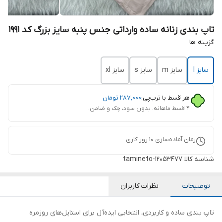
تاپ بندی زنانه ساده وارداتی جنس پنبه سایز بزرگ کد 1991
گزینه ها
سایز l
سایز m
سایز s
سایز xl
هر قسط با ترب‌پی:
۲۸۷٬۰۰۰
تومان
۴ قسط ماهانه. بدون سود، چک و ضامن.
زمان آماده‌سازی
10
روز کاری
شناسه کالا
tamineto-12053477
توضیحات
نظرات کاربران
تاپ بندی ساده و کاربردی، انتخابی ایده‌آل برای استایل‌های روزمره