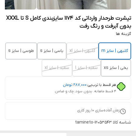
تیشرت طرحدار وارداتی کد 1174 سایزبندی کامل S تا XXXL
بدون آبرفت و رنگ رفت
گزینه ها
گلبهی | سایز m
گلبهی | سایز xl
یاسی | سایز s
طوسی | سایز s
یخی | سایز xs
سفید | سایز l
سفید | سایز xl
هر قسط با ترب‌پی:
۲۸۷٬۰۰۰
تومان
۴ قسط ماهانه. بدون سود، چک و ضامن.
زمان آماده‌سازی
10
روز کاری
شناسه کالا
tamineto-12053543