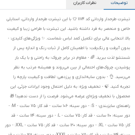
توضیحات
نظرات کاربران
تیشرت طرحدار وارداتی کد 1174 👕 با این تیشرت طرحدار وارداتی، استایلی
خاص و منحصر به فرد داشته باشید. این تیشرت با طراحی زیبا و کیفیت
بالا، انتخابی عالی برای تکمیل کمد لباس شماست. ✨ ویژگی‌های کلیدی: -
بدون آبرفت و رنگ‌رفت: با اطمینان کامل از ثبات رنگ و اندازه پس از
شستشو لذت ببرید. 🌈 - مقاوم در برابر چروک: به راحتی و با یک بار
پوشیدن، چروک‌های احتمالی از بین می‌روند و همیشه مرتب به نظر
می‌رسید. 👌 - بدون سایه‌اندازی و پرزدهی: لطافت و کیفیت پارچه را
تجربه کنید. 🍃 - تخفیف ویژه: به دلیل احتمال وجود ایرادات جزئی، این
محصول با تخفیف ویژه‌ای عرضه می‌شود. فرصت را از دست ندهید! 🎁
راهنمای سایزبندی: - S: - دور سینه: 106 سانت - قد کار: 75 سانت - M: -
دور سینه: 110 سانت - قد کار: 75 سانت - L: - دور سینه: 114 سانت - قد
کار: 75 سانت - XL: - دور سینه: 120 سانت - قد کار: 75 سانت - XXL: - دور
سینه: 124 سانت - قد کار: 75 سانت - XXXL: - دور سینه: 128 سانت - قد